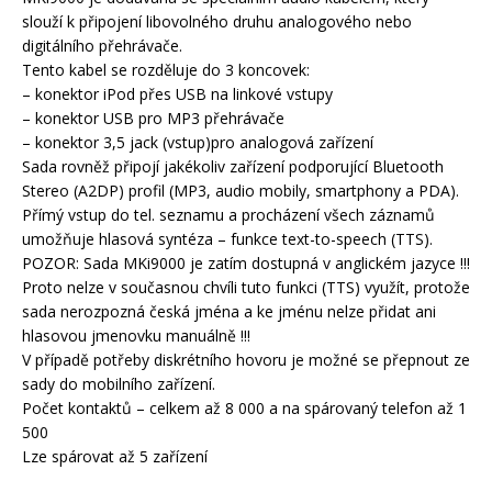
slouží k připojení libovolného druhu analogového nebo
digitálního přehrávače.
Tento kabel se rozděluje do 3 koncovek:
– konektor iPod přes USB na linkové vstupy
– konektor USB pro MP3 přehrávače
– konektor 3,5 jack (vstup)pro analogová zařízení
Sada rovněž připojí jakékoliv zařízení podporující Bluetooth
Stereo (A2DP) profil (MP3, audio mobily, smartphony a PDA).
Přímý vstup do tel. seznamu a procházení všech záznamů
umožňuje hlasová syntéza – funkce text-to-speech (TTS).
POZOR: Sada MKi9000 je zatím dostupná v anglickém jazyce !!!
Proto nelze v současnou chvíli tuto funkci (TTS) využít, protože
sada nerozpozná česká jména a ke jménu nelze přidat ani
hlasovou jmenovku manuálně !!!
V případě potřeby diskrétního hovoru je možné se přepnout ze
sady do mobilního zařízení.
Počet kontaktů – celkem až 8 000 a na spárovaný telefon až 1
500
Lze spárovat až 5 zařízení