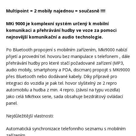
Multipoint = 2 mobily najednou = současně !!!!
MKi 9000 je komplexní systém určený k mobilní
komunikaci a přehrávání hudby ve voze za pomoci
nejnovější komunikační a audio technologie.
Po Bluetooth propojení s mobilním zařízením, Mki9000 nabízí
přijetí a provední tel. hovoru bez manipulace s telefonem , dále
přehrávání hudby pro které stačí požadované zařízení (MP3,
audio mobily, smartphony a PDA, discman) propojit s MKi9000
přes Bluetooth nebo dodávané kabely. Díky přípravě pro
integraci do vozidla je pak tel. hovor slyšitelný ze 2 repro
automobilu a hudba z min. 4 repro. (závisí na typu vozidla)
Jako celá Mki9xxx serie, sada obsahuje bezdrátový ovládací
panel.
Nejdůležitější vlastnosti:
Automatická synchronizace telefonního seznamu s mobilním
zařízením