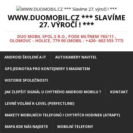
WWW.DUOMOBIL.CZ *** SLAVÍME
27. VÝROČÍ ! ***
DUO MOBIL SPOL.S R.O., PODE MLÝNEM 763/11 ,
OLOMOUC - HOLICE, 779 00 (MOBIL : +420- 602 555 777)
ANDROID ŠKOLENÍ A IT
AUTOKAMERY NAVITEL
GPS JEDNOTKA PRO KONTEJNERY S MAGNETEM
HISTORIE SPOLEČNOSTI
JAK ZLEPŠIT SIGNÁL U CHYTRÉHO ANDROID MOBILU ?
KONTAKT
LEVNÉ VOLÁNÍ K-LEVEL (PERFECTLINE)
MAKETY MOBILNÍCH TELEFONŮ I CHYTRÝCH HODINEK (ATRAPY)
MAPA KDE NÁS NAJDETE
MOBILNÍ TELEFONY