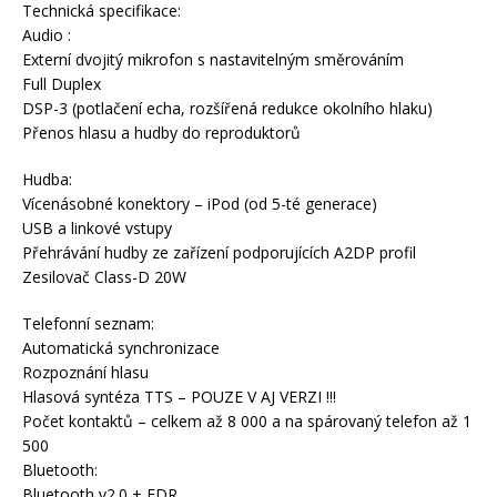
Technická specifikace:
Audio :
Externí dvojitý mikrofon s nastavitelným směrováním
Full Duplex
DSP-3 (potlačení echa, rozšířená redukce okolního hlaku)
Přenos hlasu a hudby do reproduktorů
Hudba:
Vícenásobné konektory – iPod (od 5-té generace)
USB a linkové vstupy
Přehrávání hudby ze zařízení podporujících A2DP profil
Zesilovač Class-D 20W
Telefonní seznam:
Automatická synchronizace
Rozpoznání hlasu
Hlasová syntéza TTS – POUZE V AJ VERZI !!!
Počet kontaktů – celkem až 8 000 a na spárovaný telefon až 1
500
Bluetooth:
Bluetooth v2.0 + EDR