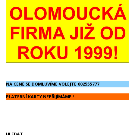
NA CENĚ SE DOMLUVÍME VOLEJTE 602555777
PLATEBNÍ KARTY NEPŘIJÍMÁME !
HLEDAT