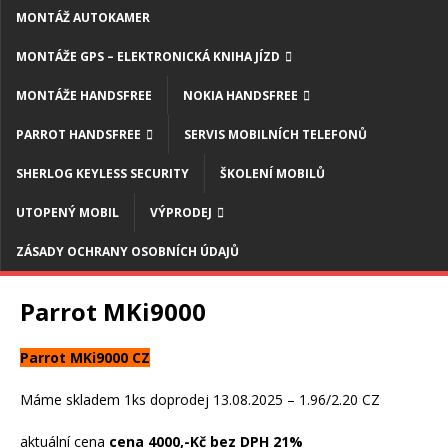
MONTÁŽ AUTOKAMER
MONTÁŽE GPS – ELEKTRONICKÁ KNIHA JÍZD
MONTÁŽE HANDSFREE
NOKIA HANDSFREE
PARROT HANDSFREE
SERVIS MOBILNÍCH TELEFONŮ
SHERLOG KEYLESS SECURITY
ŠKOLENÍ MOBILŮ
UTOPENÝ MOBIL
VÝPRODEJ
ZÁSADY OCHRANY OSOBNÍCH ÚDAJŮ
Parrot MKi9000
Parrot MKi9000 CZ
Máme skladem 1ks doprodej 13.08.2025 – 1.96/2.20 CZ
aktuální cena
cena 4000,-Kč bez DPH 21%