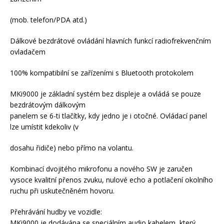
(mob. telefon/PDA atd.)
Dálkové bezdrátové ovládání hlavních funkcí radiofrekvenčním
ovladačem
100% kompatibilní se zařízeními s Bluetooth protokolem
MKi9000 je základní systém bez displeje a ovládá se pouze
bezdrátovým dálkovým
panelem se 6-ti tlačítky, kdy jedno je i otočné. Ovládací panel
lze umístit kdekoliv (v
dosahu řidiče) nebo přímo na volantu.
Kombinací dvojitého mikrofonu a nového SW je zaručen
vysoce kvalitní přenos zvuku, nulové echo a potlačení okolního
ruchu při uskutečněném hovoru.
Přehrávání hudby ve vozidle:
MKi9000 je dodávána se speciálním audio kabelem, který