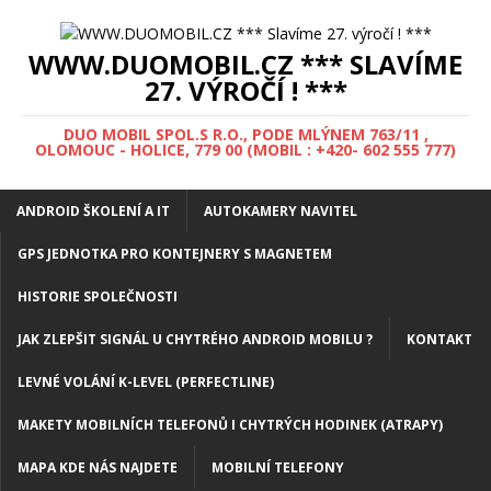
WWW.DUOMOBIL.CZ *** SLAVÍME
27. VÝROČÍ ! ***
DUO MOBIL SPOL.S R.O., PODE MLÝNEM 763/11 ,
OLOMOUC - HOLICE, 779 00 (MOBIL : +420- 602 555 777)
ANDROID ŠKOLENÍ A IT
AUTOKAMERY NAVITEL
GPS JEDNOTKA PRO KONTEJNERY S MAGNETEM
HISTORIE SPOLEČNOSTI
JAK ZLEPŠIT SIGNÁL U CHYTRÉHO ANDROID MOBILU ?
KONTAKT
LEVNÉ VOLÁNÍ K-LEVEL (PERFECTLINE)
MAKETY MOBILNÍCH TELEFONŮ I CHYTRÝCH HODINEK (ATRAPY)
MAPA KDE NÁS NAJDETE
MOBILNÍ TELEFONY