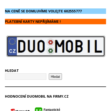
NA CENĚ SE DOMLUVÍME VOLEJTE 602555777
PLATEBNÍ KARTY NEPŘIJÍMÁME !
HLEDAT
Hledat
HODNOCENÍ DUOMOBIL NA FIRMY.CZ