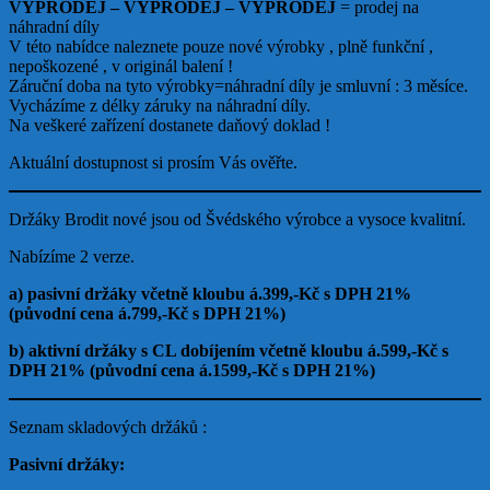
VÝPRODEJ – VÝPRODEJ – VÝPRODEJ
= prodej na
náhradní díly
V této nabídce naleznete pouze nové výrobky , plně funkční ,
nepoškozené , v originál balení !
Záruční doba na tyto výrobky=náhradní díly je smluvní : 3 měsíce.
Vycházíme z délky záruky na náhradní díly.
Na veškeré zařízení dostanete daňový doklad !
Aktuální dostupnost si prosím Vás ověřte.
Držáky Brodit nové jsou od Švédského výrobce a vysoce kvalitní.
Nabízíme 2 verze.
a) pasivní držáky včetně kloubu á.399,-Kč s DPH 21%
(původní cena á.799,-Kč s DPH 21%)
b) aktivní držáky s CL dobíjením včetně kloubu á.599,-Kč s
DPH 21% (původní cena á.1599,-Kč s DPH 21%)
Seznam skladových držáků :
Pasivní držáky: