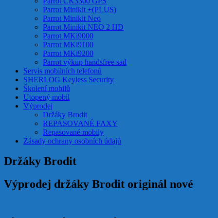
Parrot CK3300 GPS
Parrot Minikit +(PLUS)
Parrot Minikit Neo
Parrot Minikit NEO 2 HD
Parrot MKi9000
Parrot MKi9100
Parrot MKi9200
Parrot výkup handsfree sad
Servis mobilních telefonů
SHERLOG Keyless Security
Školení mobilů
Utopený mobil
Výprodej
Držáky Brodit
REPASOVANÉ FAXY
Repasované mobily
Zásady ochrany osobních údajů
Držáky Brodit
Výprodej držáky Brodit originál nové