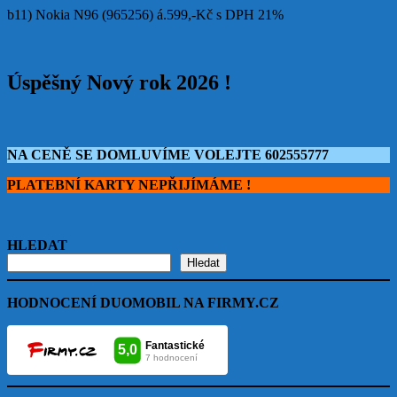
b11) Nokia N96 (965256) á.599,-Kč s DPH 21%
Úspěšný Nový rok 2026 !
NA CENĚ SE DOMLUVÍME VOLEJTE 602555777
PLATEBNÍ KARTY NEPŘIJÍMÁME !
HLEDAT
Hledat
HODNOCENÍ DUOMOBIL NA FIRMY.CZ