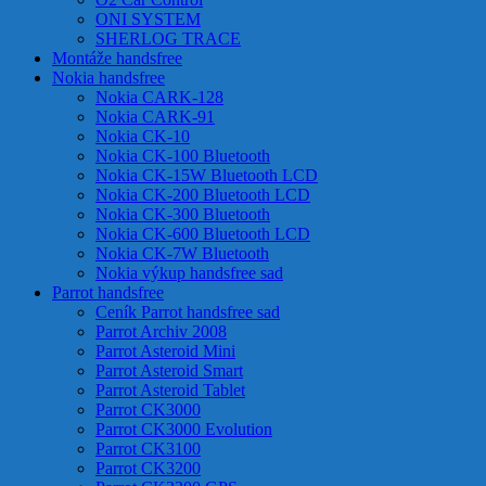
ONI SYSTEM
SHERLOG TRACE
Montáže handsfree
Nokia handsfree
Nokia CARK-128
Nokia CARK-91
Nokia CK-10
Nokia CK-100 Bluetooth
Nokia CK-15W Bluetooth LCD
Nokia CK-200 Bluetooth LCD
Nokia CK-300 Bluetooth
Nokia CK-600 Bluetooth LCD
Nokia CK-7W Bluetooth
Nokia výkup handsfree sad
Parrot handsfree
Ceník Parrot handsfree sad
Parrot Archiv 2008
Parrot Asteroid Mini
Parrot Asteroid Smart
Parrot Asteroid Tablet
Parrot CK3000
Parrot CK3000 Evolution
Parrot CK3100
Parrot CK3200