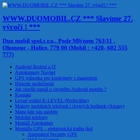
WWW.DUOMOBIL.CZ *** Slavíme 27.
výročí ! ***
Duo mobil spol.s r.o., Pode Mlýnem 763/11 ,
Olomouc - Holice, 779 00 (Mobil : +420- 602 555
777)
Android školení a IT
Autokamery Navitel
GPS jednotka pro kontejnery s magnetem
Historie společnosti
Jak zlepšit signál u chytrého Android mobilu ?
Kontakt
Levné volání K-LEVEL (Perfectline)
Makety mobilních telefonů i chytrých hodinek (Atrapy)
Mapa kde nás najdete
Mobilní telefony
Montáž Autokamer
Montáže GPS – elektronická kniha jízd
Autopatrol Security GPS
O2 Car Control