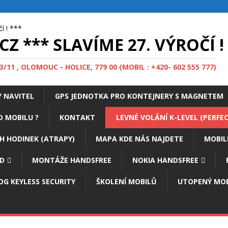
*** SLAVÍME 27. VÝROČÍ ! 
11 , OLOMOUC - HOLICE, 779 00 (MOBIL : +420- 602 555 777)
 NAVITEL
GPS JEDNOTKA PRO KONTEJNERY S MAGNETEM
D MOBILU ?
KONTAKT
LEVNÉ VOLÁNÍ K-LEVEL (PERFEC
H HODINEK (ATRAPY)
MAPA KDE NÁS NAJDETE
MOBIL
ZD
MONTÁŽE HANDSFREE
NOKIA HANDSFREE
OG KEYLESS SECURITY
ŠKOLENÍ MOBILŮ
UTOPENÝ MOB