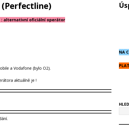
(Perfectline)
Ús
: alternativní oficiální operátor
NA C
PLAT
obile a Vodafone (bylo O2).
erátora aktuálně je !
HLE
ání.