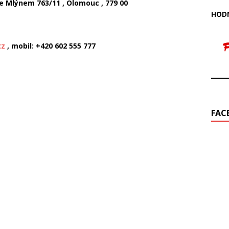
de Mlýnem 763/11 , Olomouc , 779 00
HODN
cz
, mobil: +420 602 555 777
FAC