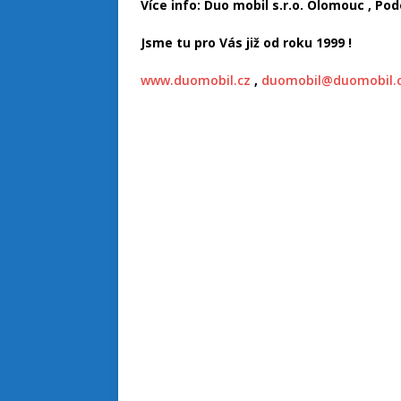
Více info: Duo mobil s.r.o. Olomouc , Po
Jsme tu pro Vás již od roku 1999 !
www.duomobil.cz
,
duomobil@duomobil.