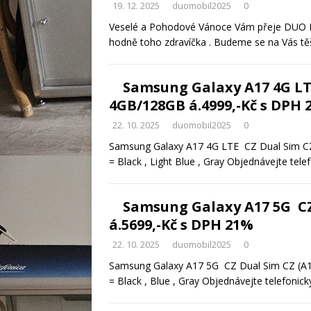
19. 12. 2025
duomobil2025
0
Veselé a Pohodové Vánoce Vám přeje DUO 
hodně toho zdravíčka . Budeme se na Vás tě
Samsung Galaxy A17 4G LT
4GB/128GB á.4999,-Kč s DPH 
22. 10. 2025
duomobil2025
0
Samsung Galaxy A17 4G LTE CZ Dual Sim C
= Black , Light Blue , Gray Objednávejte tele
Samsung Galaxy A17 5G CZ
á.5699,-Kč s DPH 21%
22. 10. 2025
duomobil2025
0
Samsung Galaxy A17 5G CZ Dual Sim CZ (A
= Black , Blue , Gray Objednávejte telefonic