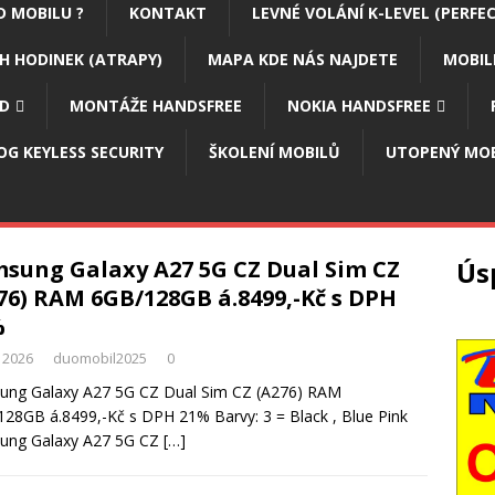
D MOBILU ?
KONTAKT
LEVNÉ VOLÁNÍ K-LEVEL (PERFEC
H HODINEK (ATRAPY)
MAPA KDE NÁS NAJDETE
MOBIL
ZD
MONTÁŽE HANDSFREE
NOKIA HANDSFREE
OG KEYLESS SECURITY
ŠKOLENÍ MOBILŮ
UTOPENÝ MOB
sung Galaxy A27 5G CZ Dual Sim CZ
Ús
76) RAM 6GB/128GB á.8499,-Kč s DPH
%
. 2026
duomobil2025
0
ung Galaxy A27 5G CZ Dual Sim CZ (A276) RAM
28GB á.8499,-Kč s DPH 21% Barvy: 3 = Black , Blue Pink
ung Galaxy A27 5G CZ
[…]