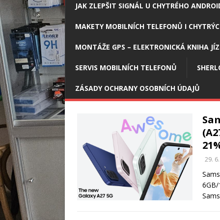
JAK ZLEPŠIT SIGNÁL U CHYTRÉHO ANDROI
MAKETY MOBILNÍCH TELEFONŮ I CHYTRÝC
MONTÁŽE GPS – ELEKTRONICKÁ KNIHA JÍ
SERVIS MOBILNÍCH TELEFONŮ
SHERL
ZÁSADY OCHRANY OSOBNÍCH ÚDAJŮ
Sam
(A2
21
29. 6
Sams
6GB/1
Sams