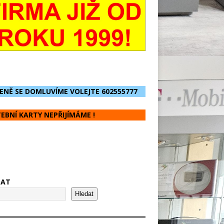
ENĚ SE DOMLUVÍME VOLEJTE 602555777
EBNÍ KARTY NEPŘIJÍMÁME !
DAT
Hledat