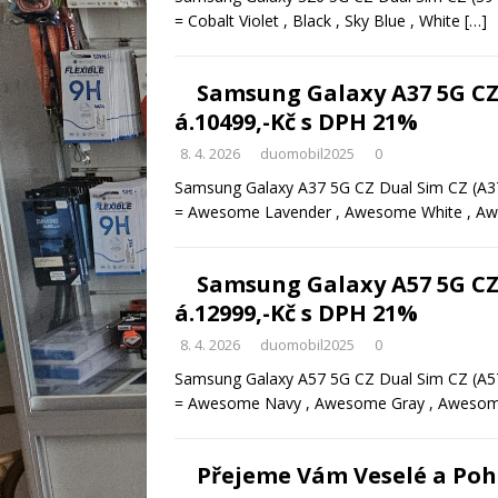
= Cobalt Violet , Black , Sky Blue , White
[…]
Samsung Galaxy A37 5G CZ
á.10499,-Kč s DPH 21%
8. 4. 2026
duomobil2025
0
Samsung Galaxy A37 5G CZ Dual Sim CZ (A3
= Awesome Lavender , Awesome White , A
Samsung Galaxy A57 5G CZ
á.12999,-Kč s DPH 21%
8. 4. 2026
duomobil2025
0
Samsung Galaxy A57 5G CZ Dual Sim CZ (A5
= Awesome Navy , Awesome Gray , Awesome
Přejeme Vám Veselé a Poh