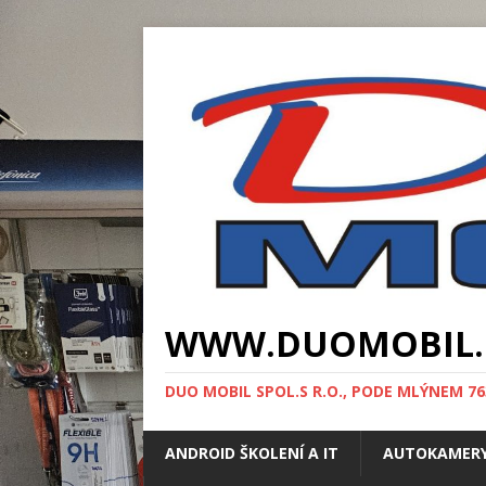
WWW.DUOMOBIL.CZ 
DUO MOBIL SPOL.S R.O., PODE MLÝNEM 763/
ANDROID ŠKOLENÍ A IT
AUTOKAMERY